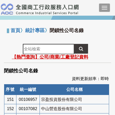
跳
Toggl
到
navig
主
:::
要
內
||
首頁
〉
統計專區
〉
閉鎖性公司名錄
容
全
站
【熱門查詢】公司/商業/工廠登記資料
檢
索
閉鎖性公司名錄
資料更新頻率：即時
序號
統一編號
公司名稱
151
00106957
宗盈投資股份有限公司
152
00107082
中山營造股份有限公司