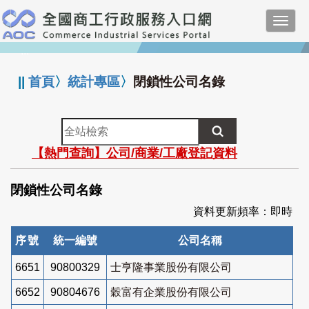
跳
Toggl
到
navig
主
:::
要
內
||
首頁
〉
統計專區
〉
閉鎖性公司名錄
容
全
站
【熱門查詢】公司/商業/工廠登記資料
檢
索
閉鎖性公司名錄
資料更新頻率：即時
序號
統一編號
公司名稱
6651
90800329
士亨隆事業股份有限公司
6652
90804676
穀富有企業股份有限公司