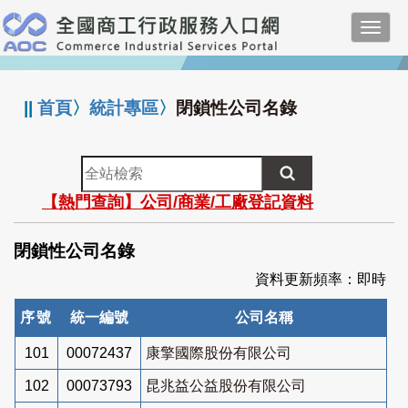
跳
Toggl
到
navig
主
:::
要
內
||
首頁
〉
統計專區
〉
閉鎖性公司名錄
容
全
站
【熱門查詢】公司/商業/工廠登記資料
檢
索
閉鎖性公司名錄
資料更新頻率：即時
序號
統一編號
公司名稱
101
00072437
康擎國際股份有限公司
102
00073793
昆兆益公益股份有限公司