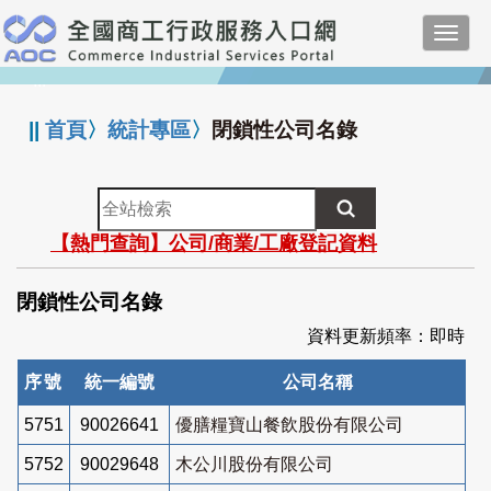
跳
Toggl
到
navig
主
:::
要
內
||
首頁
〉
統計專區
〉
閉鎖性公司名錄
容
全
站
【熱門查詢】公司/商業/工廠登記資料
檢
索
閉鎖性公司名錄
資料更新頻率：即時
序號
統一編號
公司名稱
5751
90026641
優膳糧寶山餐飲股份有限公司
5752
90029648
木公川股份有限公司