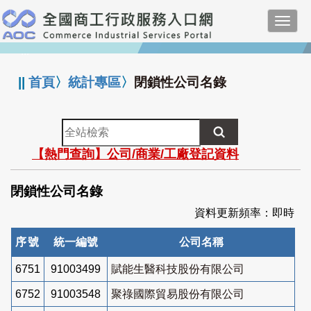
跳
Toggl
到
navig
主
:::
要
內
||
首頁
〉
統計專區
〉
閉鎖性公司名錄
容
全
站
【熱門查詢】公司/商業/工廠登記資料
檢
索
閉鎖性公司名錄
資料更新頻率：即時
序號
統一編號
公司名稱
6751
91003499
賦能生醫科技股份有限公司
6752
91003548
聚祿國際貿易股份有限公司