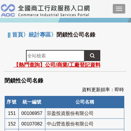
跳
Toggl
到
navig
主
:::
要
內
||
首頁
〉
統計專區
〉
閉鎖性公司名錄
容
全
站
【熱門查詢】公司/商業/工廠登記資料
檢
索
閉鎖性公司名錄
資料更新頻率：即時
序號
統一編號
公司名稱
151
00106957
宗盈投資股份有限公司
152
00107082
中山營造股份有限公司