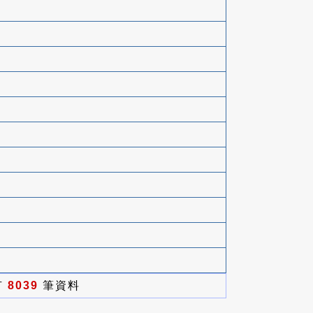
有
8039
筆資料