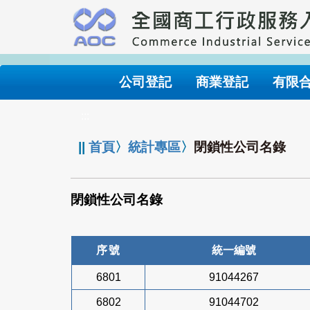
跳
到
主
要
內
公司登記
商業登記
有限
容
:::
||
首頁
〉
統計專區
〉
閉鎖性公司名錄
閉鎖性公司名錄
序號
統一編號
6801
91044267
6802
91044702