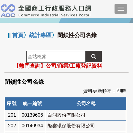
跳
Toggl
到
navig
主
:::
要
內
||
首頁
〉
統計專區
〉
閉鎖性公司名錄
容
全
站
【熱門查詢】公司/商業/工廠登記資料
檢
索
閉鎖性公司名錄
資料更新頻率：即時
序號
統一編號
公司名稱
201
00139606
白洞股份有限公司
202
00140934
隆鑫環保股份有限公司