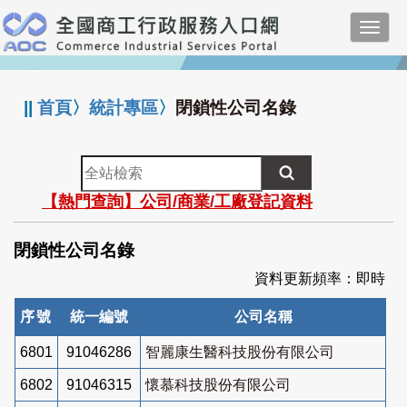
跳
Toggl
到
navig
主
:::
要
內
||
首頁
〉
統計專區
〉
閉鎖性公司名錄
容
全
站
【熱門查詢】公司/商業/工廠登記資料
檢
索
閉鎖性公司名錄
資料更新頻率：即時
序號
統一編號
公司名稱
6801
91046286
智麗康生醫科技股份有限公司
6802
91046315
懷慕科技股份有限公司