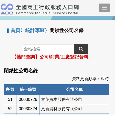
跳
Toggl
到
navig
主
:::
要
內
||
首頁
〉
統計專區
〉
閉鎖性公司名錄
容
全
站
【熱門查詢】公司/商業/工廠登記資料
檢
索
閉鎖性公司名錄
資料更新頻率：即時
序號
統一編號
公司名稱
51
00030726
富茂資本股份有限公司
52
00030824
更新資材股份有限公司