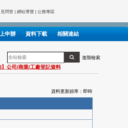
常見問答
|
網站導覽
|
公務專區
上申辦
資料下載
相關連結
全
進階檢索
站
】公司/商業/工廠登記資料
檢
索
資料更新頻率：即時