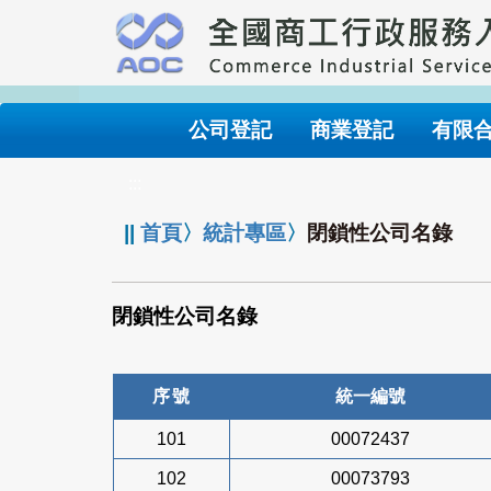
跳
到
主
要
內
公司登記
商業登記
有限
容
:::
||
首頁
〉
統計專區
〉
閉鎖性公司名錄
閉鎖性公司名錄
序號
統一編號
101
00072437
102
00073793