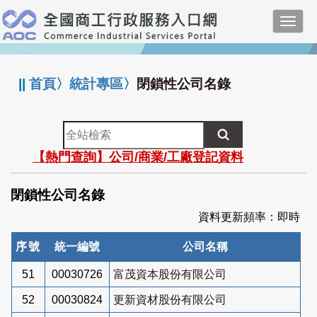
跳
Toggl
到
navig
主
:::
要
內
||
首頁
〉
統計專區
〉
閉鎖性公司名錄
容
全
站
【熱門查詢】公司/商業/工廠登記資料
檢
索
閉鎖性公司名錄
資料更新頻率：即時
序號
統一編號
公司名稱
51
00030726
富茂資本股份有限公司
52
00030824
更新資材股份有限公司