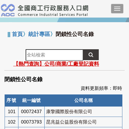
跳
Toggl
到
navig
主
:::
要
內
||
首頁
〉
統計專區
〉
閉鎖性公司名錄
容
全
站
【熱門查詢】公司/商業/工廠登記資料
檢
索
閉鎖性公司名錄
資料更新頻率：即時
序號
統一編號
公司名稱
101
00072437
康擎國際股份有限公司
102
00073793
昆兆益公益股份有限公司