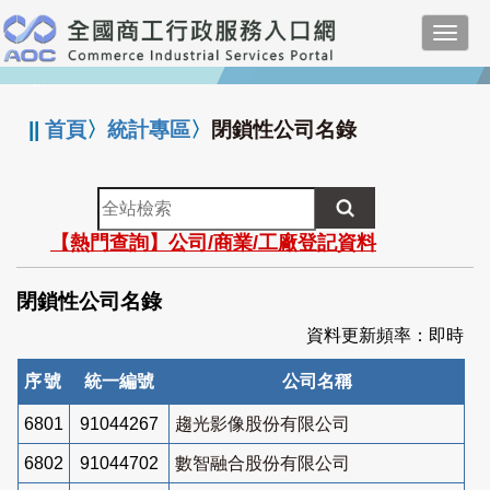
跳
Toggl
到
navig
主
:::
要
內
||
首頁
〉
統計專區
〉
閉鎖性公司名錄
容
全
站
【熱門查詢】公司/商業/工廠登記資料
檢
索
閉鎖性公司名錄
資料更新頻率：即時
序號
統一編號
公司名稱
6801
91044267
趨光影像股份有限公司
6802
91044702
數智融合股份有限公司