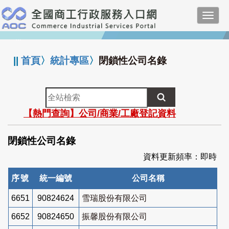
跳
Toggl
到
navig
主
:::
要
內
||
首頁
〉
統計專區
〉
閉鎖性公司名錄
容
全
站
【熱門查詢】公司/商業/工廠登記資料
檢
索
閉鎖性公司名錄
資料更新頻率：即時
序號
統一編號
公司名稱
6651
90824624
雪瑞股份有限公司
6652
90824650
振馨股份有限公司