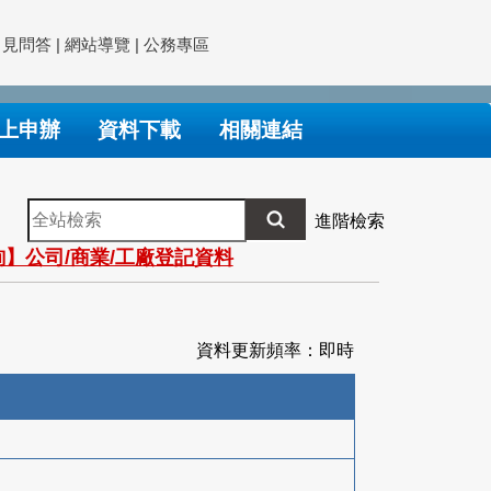
常見問答
|
網站導覽
|
公務專區
上申辦
資料下載
相關連結
全
進階檢索
站
】公司/商業/工廠登記資料
檢
索
資料更新頻率：即時