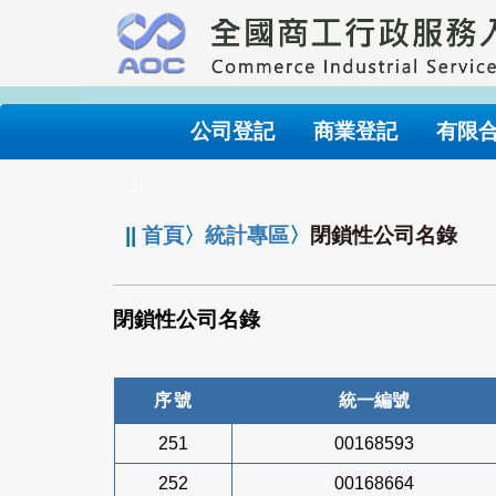
跳
到
主
要
內
公司登記
商業登記
有限
容
:::
||
首頁
〉
統計專區
〉
閉鎖性公司名錄
閉鎖性公司名錄
序號
統一編號
251
00168593
252
00168664