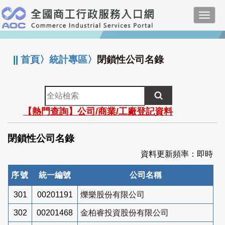
跳
Toggl
到
navig
主
:::
要
內
||
首頁
〉
統計專區
〉
閉鎖性公司名錄
容
全
站
【熱門查詢】公司/商業/工廠登記資料
檢
索
閉鎖性公司名錄
資料更新頻率：即時
序號
統一編號
公司名稱
301
00201191
爍樂股份有限公司
302
00201468
金柏睿投資股份有限公司