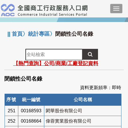
跳
Toggl
到
navig
主
:::
要
內
||
首頁
〉
統計專區
〉
閉鎖性公司名錄
容
全
站
【熱門查詢】公司/商業/工廠登記資料
檢
索
閉鎖性公司名錄
資料更新頻率：即時
序號
統一編號
公司名稱
251
00168593
閎華股份有限公司
252
00168664
偉蓉實業股份有限公司