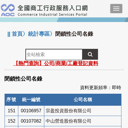
跳
Toggl
到
navig
主
:::
要
內
||
首頁
〉
統計專區
〉
閉鎖性公司名錄
容
全
站
【熱門查詢】公司/商業/工廠登記資料
檢
索
閉鎖性公司名錄
資料更新頻率：即時
序號
統一編號
公司名稱
151
00106957
宗盈投資股份有限公司
152
00107082
中山營造股份有限公司