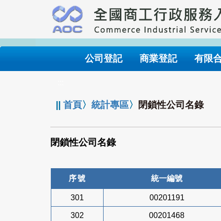
跳
到
主
要
內
公司登記
商業登記
有限
容
:::
||
首頁
〉
統計專區
〉
閉鎖性公司名錄
閉鎖性公司名錄
序號
統一編號
301
00201191
302
00201468