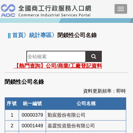
跳
Toggl
到
navig
主
:::
要
內
||
首頁
〉
統計專區
〉
閉鎖性公司名錄
容
全
站
【熱門查詢】公司/商業/工廠登記資料
檢
索
閉鎖性公司名錄
資料更新頻率：即時
序號
統一編號
公司名稱
1
00000379
勤宸股份有限公司
2
00001449
嘉霆投資股份有限公司