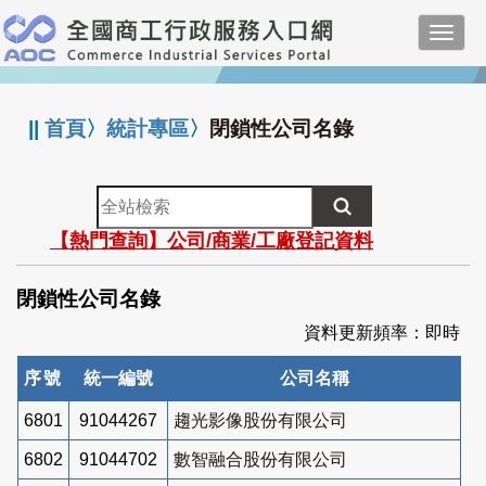
跳
Toggl
到
navig
主
:::
要
內
||
首頁
〉
統計專區
〉
閉鎖性公司名錄
容
全
站
【熱門查詢】公司/商業/工廠登記資料
檢
索
閉鎖性公司名錄
資料更新頻率：即時
序號
統一編號
公司名稱
6801
91044267
趨光影像股份有限公司
6802
91044702
數智融合股份有限公司