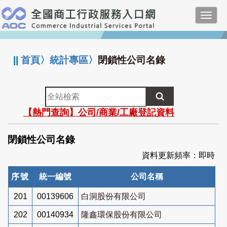
跳
Toggl
到
navig
主
:::
要
內
||
首頁
〉
統計專區
〉
閉鎖性公司名錄
容
全
站
【熱門查詢】公司/商業/工廠登記資料
檢
索
閉鎖性公司名錄
資料更新頻率：即時
序號
統一編號
公司名稱
201
00139606
白洞股份有限公司
202
00140934
隆鑫環保股份有限公司