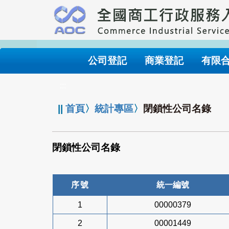
跳
到
主
要
內
公司登記
商業登記
有限
容
:::
||
首頁
〉
統計專區
〉
閉鎖性公司名錄
閉鎖性公司名錄
序號
統一編號
1
00000379
2
00001449