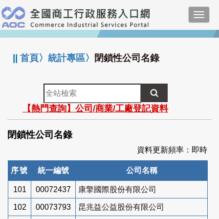
跳
Toggl
到
navig
主
:::
要
內
||
首頁
〉
統計專區
〉
閉鎖性公司名錄
容
全
站
【熱門查詢】公司/商業/工廠登記資料
檢
索
閉鎖性公司名錄
資料更新頻率：即時
序號
統一編號
公司名稱
101
00072437
康擎國際股份有限公司
102
00073793
昆兆益公益股份有限公司