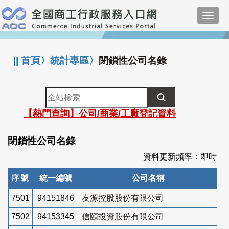
跳
Toggl
到
navig
主
:::
要
內
||
首頁
〉
統計專區
〉
閉鎖性公司名錄
容
全
站
【熱門查詢】公司/商業/工廠登記資料
檢
索
閉鎖性公司名錄
資料更新頻率：即時
序號
統一編號
公司名稱
7501
94151846
友源控股股份有限公司
7502
94153345
信頤投資股份有限公司