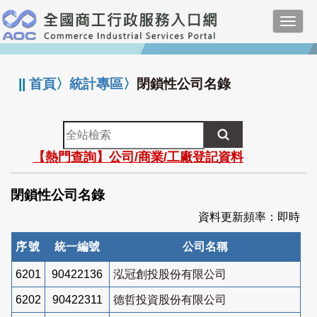
跳
Toggl
到
navig
主
:::
要
內
||
首頁
〉
統計專區
〉
閉鎖性公司名錄
容
全
站
【熱門查詢】公司/商業/工廠登記資料
檢
索
閉鎖性公司名錄
資料更新頻率：即時
序號
統一編號
公司名稱
6201
90422136
泓冠創投股份有限公司
6202
90422311
德哲投資股份有限公司