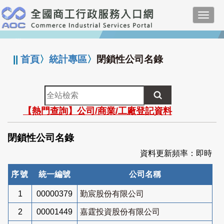
跳
Toggl
到
navig
主
:::
要
內
||
首頁
〉
統計專區
〉
閉鎖性公司名錄
容
全
站
【熱門查詢】公司/商業/工廠登記資料
檢
索
閉鎖性公司名錄
資料更新頻率：即時
序號
統一編號
公司名稱
1
00000379
勤宸股份有限公司
2
00001449
嘉霆投資股份有限公司