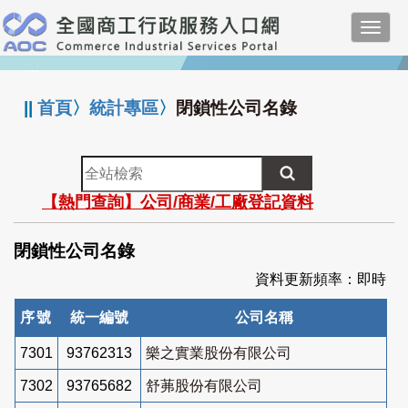
跳
Toggl
到
navig
主
:::
要
內
||
首頁
〉
統計專區
〉
閉鎖性公司名錄
容
全
站
【熱門查詢】公司/商業/工廠登記資料
檢
索
閉鎖性公司名錄
資料更新頻率：即時
序號
統一編號
公司名稱
7301
93762313
樂之實業股份有限公司
7302
93765682
舒茀股份有限公司