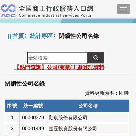
跳
Toggl
到
navig
主
:::
要
內
||
首頁
〉
統計專區
〉
閉鎖性公司名錄
容
全
站
【熱門查詢】公司/商業/工廠登記資料
檢
索
閉鎖性公司名錄
資料更新頻率：即時
序號
統一編號
公司名稱
1
00000379
勤宸股份有限公司
2
00001449
嘉霆投資股份有限公司