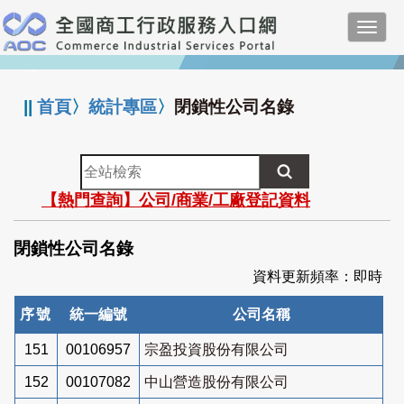
跳
Toggl
到
navig
主
:::
要
內
||
首頁
〉
統計專區
〉
閉鎖性公司名錄
容
全
站
【熱門查詢】公司/商業/工廠登記資料
檢
索
閉鎖性公司名錄
資料更新頻率：即時
序號
統一編號
公司名稱
151
00106957
宗盈投資股份有限公司
152
00107082
中山營造股份有限公司