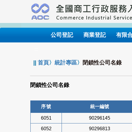
跳
到
主
要
內
公司登記
商業登記
有限
容
:::
||
首頁
〉
統計專區
〉
閉鎖性公司名錄
閉鎖性公司名錄
序號
統一編號
6051
90296145
6052
90296813