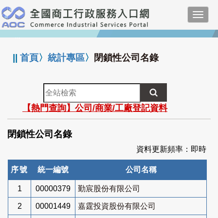
跳
Toggl
到
navig
主
:::
要
內
||
首頁
〉
統計專區
〉
閉鎖性公司名錄
容
全
站
【熱門查詢】公司/商業/工廠登記資料
檢
索
閉鎖性公司名錄
資料更新頻率：即時
序號
統一編號
公司名稱
1
00000379
勤宸股份有限公司
2
00001449
嘉霆投資股份有限公司