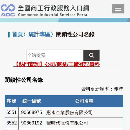
跳
Toggl
到
navig
主
:::
要
內
||
首頁
〉
統計專區
〉
閉鎖性公司名錄
容
全
站
【熱門查詢】公司/商業/工廠登記資料
檢
索
閉鎖性公司名錄
資料更新頻率：即時
序號
統一編號
公司名稱
6551
90668975
惠永企業股份有限公司
6552
90669192
醫時代股份有限公司