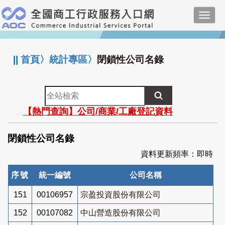
跳
Toggl
到
navig
主
:::
要
內
||
首頁
〉
統計專區
〉
閉鎖性公司名錄
容
全
站
【熱門查詢】公司/商業/工廠登記資料
檢
索
閉鎖性公司名錄
資料更新頻率：即時
序號
統一編號
公司名稱
151
00106957
宗盈投資股份有限公司
152
00107082
中山營造股份有限公司