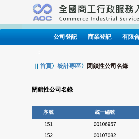
跳
到
主
要
內
公司登記
商業登記
有限
容
:::
||
首頁
〉
統計專區
〉
閉鎖性公司名錄
閉鎖性公司名錄
序號
統一編號
151
00106957
152
00107082