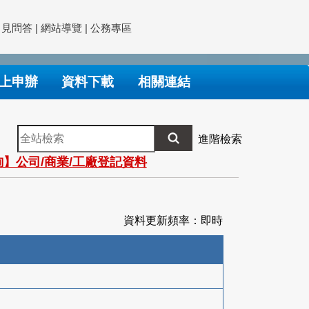
常見問答
|
網站導覽
|
公務專區
上申辦
資料下載
相關連結
全
進階檢索
站
】公司/商業/工廠登記資料
檢
索
資料更新頻率：即時