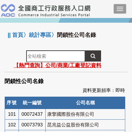
跳
Toggl
到
navig
主
:::
要
內
||
首頁
〉
統計專區
〉
閉鎖性公司名錄
容
全
站
【熱門查詢】公司/商業/工廠登記資料
檢
索
閉鎖性公司名錄
資料更新頻率：即時
序號
統一編號
公司名稱
101
00072437
康擎國際股份有限公司
102
00073793
昆兆益公益股份有限公司