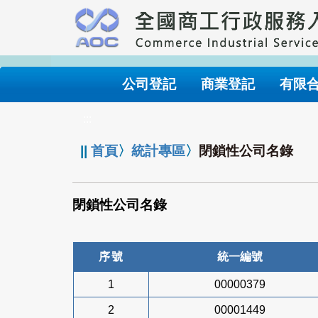
跳
到
主
要
內
公司登記
商業登記
有限
容
:::
||
首頁
〉
統計專區
〉
閉鎖性公司名錄
閉鎖性公司名錄
序號
統一編號
1
00000379
2
00001449