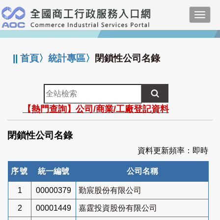
跳
Toggl
到
navig
主
:::
要
內
||
首頁
〉
統計專區
〉
閉鎖性公司名錄
容
全
站
【熱門查詢】公司/商業/工廠登記資料
檢
索
閉鎖性公司名錄
資料更新頻率：即時
序號
統一編號
公司名稱
1
00000379
勤宸股份有限公司
2
00001449
嘉霆投資股份有限公司