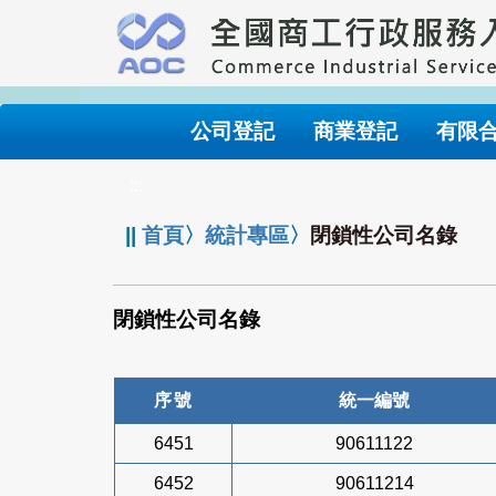
跳
到
主
要
內
公司登記
商業登記
有限
容
:::
||
首頁
〉
統計專區
〉
閉鎖性公司名錄
閉鎖性公司名錄
序號
統一編號
6451
90611122
6452
90611214