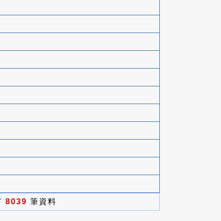
有
8039
筆資料