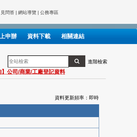
常見問答
|
網站導覽
|
公務專區
上申辦
資料下載
相關連結
全
進階檢索
站
】公司/商業/工廠登記資料
檢
索
資料更新頻率：即時