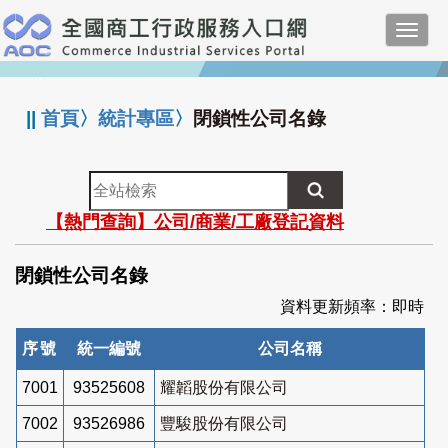
跳
Toggl
到
navig
主
:::
要
內
||
首頁
〉
統計專區
〉
閉鎖性公司名錄
容
全
站
【熱門查詢】公司/商業/工廠登記資料
檢
索
閉鎖性公司名錄
資料更新頻率：即時
序號
統一編號
公司名稱
7001
93525608
耀韜股份有限公司
7002
93526986
豐駿股份有限公司