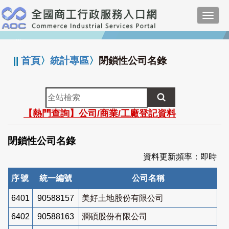
跳
Toggl
到
navig
主
:::
要
內
||
首頁
〉
統計專區
〉
閉鎖性公司名錄
容
全
站
【熱門查詢】公司/商業/工廠登記資料
檢
索
閉鎖性公司名錄
資料更新頻率：即時
序號
統一編號
公司名稱
6401
90588157
美好土地股份有限公司
6402
90588163
潤碩股份有限公司