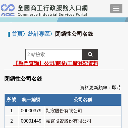
跳
Toggl
到
navig
主
:::
要
內
||
首頁
〉
統計專區
〉
閉鎖性公司名錄
容
全
站
【熱門查詢】公司/商業/工廠登記資料
檢
索
閉鎖性公司名錄
資料更新頻率：即時
序號
統一編號
公司名稱
1
00000379
勤宸股份有限公司
2
00001449
嘉霆投資股份有限公司