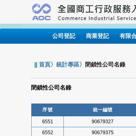
跳
到
主
要
內
公司登記
商業登記
有限
容
:::
||
首頁
〉
統計專區
〉
閉鎖性公司名錄
閉鎖性公司名錄
序號
統一編號
6551
90679327
6552
90679375