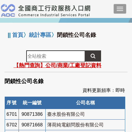
跳
Toggl
到
navig
主
:::
要
內
||
首頁
〉
統計專區
〉
閉鎖性公司名錄
容
全
站
【熱門查詢】公司/商業/工廠登記資料
檢
索
閉鎖性公司名錄
資料更新頻率：即時
序號
統一編號
公司名稱
6701
90871386
臺水股份有限公司
6702
90871668
薄荷純電顧問股份有限公司