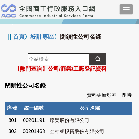
跳
Toggl
到
navig
主
:::
要
內
||
首頁
〉
統計專區
〉
閉鎖性公司名錄
容
全
站
【熱門查詢】公司/商業/工廠登記資料
檢
索
閉鎖性公司名錄
資料更新頻率：即時
序號
統一編號
公司名稱
301
00201191
爍樂股份有限公司
302
00201468
金柏睿投資股份有限公司