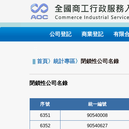
跳
到
主
要
內
公司登記
商業登記
有限
容
:::
||
首頁
〉
統計專區
〉
閉鎖性公司名錄
閉鎖性公司名錄
序號
統一編號
6351
90540008
6352
90540627