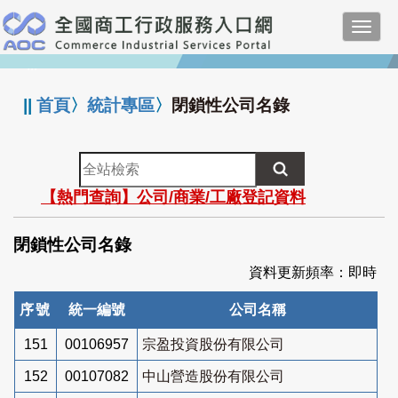
跳
Toggl
到
navig
主
:::
要
內
||
首頁
〉
統計專區
〉
閉鎖性公司名錄
容
全
站
【熱門查詢】公司/商業/工廠登記資料
檢
索
閉鎖性公司名錄
資料更新頻率：即時
序號
統一編號
公司名稱
151
00106957
宗盈投資股份有限公司
152
00107082
中山營造股份有限公司