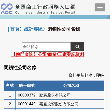
跳
Toggl
到
navig
主
:::
要
內
||
首頁
〉
統計專區
〉
閉鎖性公司名錄
容
全
站
【熱門查詢】公司/商業/工廠登記資料
檢
索
閉鎖性公司名錄
資料更新頻率：即時
序號
統一編號
公司名稱
1
00000379
勤宸股份有限公司
2
00001449
嘉霆投資股份有限公司