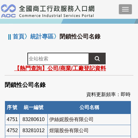
跳
Toggl
到
navig
主
:::
要
內
||
首頁
〉
統計專區
〉
閉鎖性公司名錄
容
全
站
【熱門查詢】公司/商業/工廠登記資料
檢
索
閉鎖性公司名錄
資料更新頻率：即時
序號
統一編號
公司名稱
4751
83280610
伊絲妮股份有限公司
4752
83281012
煜陽股份有限公司